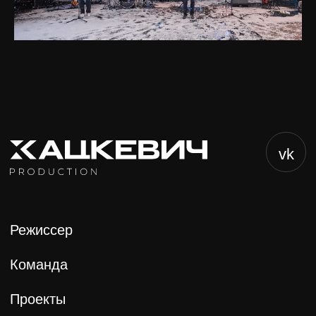
ООО «Х-Продакшн»
ИНН 7817133794
2025 | by
Корнев Денис
для Х-Продакшн
Политика конфиденциальности