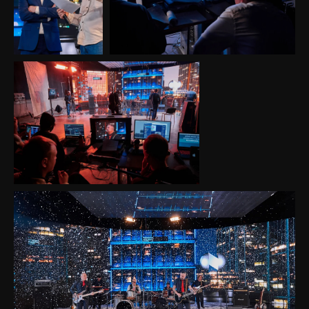
Режиссер
Команда
Проекты
Партнёры
X-Production.Мастерская костюмов
X-Production.Прокат
X-Production.Лейбл
Приём звонков с 10 до 19
+7 952 233-18-75