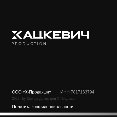
Реж
Ком
Про
Пар
ООО «Х-Продакшн»
ИНН 7817133794
2025 | by
Корнев Денис
для Х-Продакшн
Политика конфиденциальности