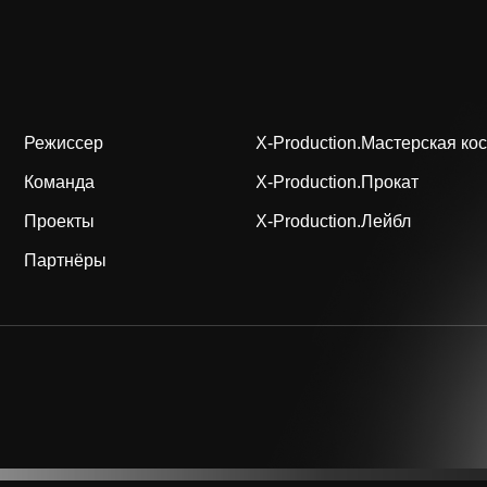
иссер
X-Production.Мастерская костюмов
анда
X-Production.Прокат
екты
X-Production.Лейбл
тнёры